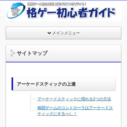
格
闘
ゲ
ー
メインメニュー
ム
初
心
サイトマップ
者
が
上
達
アーケードスティックの上達
す
る
アーケードスティックに慣れる2つの方法
8
格闘ゲームのコントローラはアーケードス
の
ティックにするべし！
ス
テ