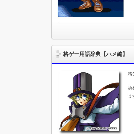
格ゲー用語辞典【ハメ編】
格
挑
ま