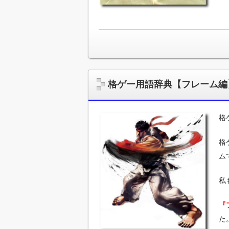
格ゲー用語辞典【フレーム編
格
格
ム
私
『
た