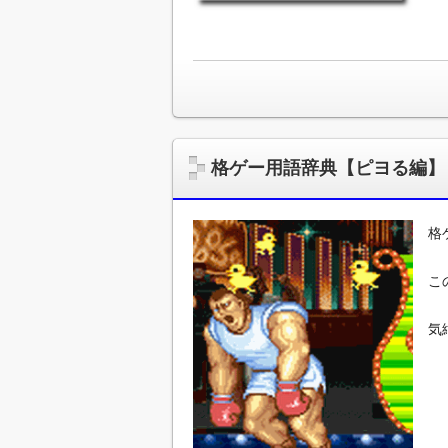
格ゲー用語辞典【ピヨる編】
格
こ
気