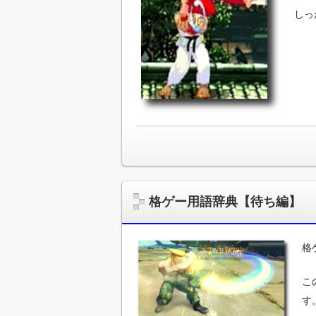
しっ
格ゲー用語辞典【待ち編】
格
こ
す