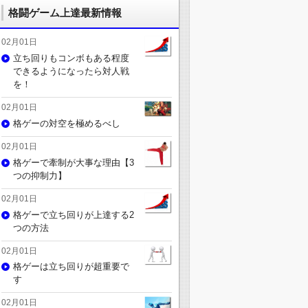
格闘ゲーム上達最新情報
02月01日
立ち回りもコンボもある程度
できるようになったら対人戦
を！
02月01日
格ゲーの対空を極めるべし
02月01日
格ゲーで牽制が大事な理由【3
つの抑制力】
02月01日
格ゲーで立ち回りが上達する2
つの方法
02月01日
格ゲーは立ち回りが超重要で
す
02月01日