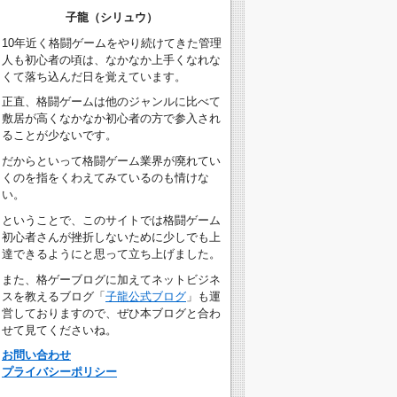
子龍（シリュウ）
10年近く格闘ゲームをやり続けてきた管理
人も初心者の頃は、なかなか上手くなれな
くて落ち込んだ日を覚えています。
正直、格闘ゲームは他のジャンルに比べて
敷居が高くなかなか初心者の方で参入され
ることが少ないです。
だからといって格闘ゲーム業界が廃れてい
くのを指をくわえてみているのも情けな
い。
ということで、このサイトでは格闘ゲーム
初心者さんが挫折しないために少しでも上
達できるようにと思って立ち上げました。
また、格ゲーブログに加えてネットビジネ
スを教えるブログ「
子龍公式ブログ
」も運
営しておりますので、ぜひ本ブログと合わ
せて見てくださいね。
お問い合わせ
プライバシーポリシー