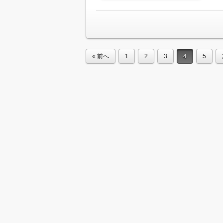
« 前へ
1
2
3
4
5