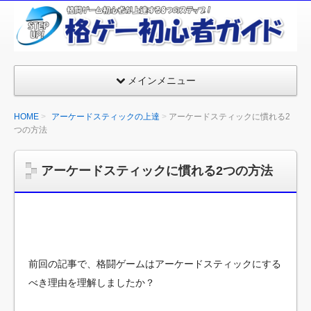
格
闘
ゲ
ー
メインメニュー
ム
初
HOME
アーケードスティックの上達
アーケードスティックに慣れる2
心
つの方法
者
が
アーケードスティックに慣れる2つの方法
上
達
す
る
8
の
前回の記事で、格闘ゲームはアーケードスティックにする
ス
べき理由を理解しましたか？
テ