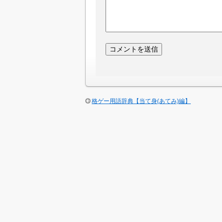
格ゲー用語辞典【当て身(あてみ)編】