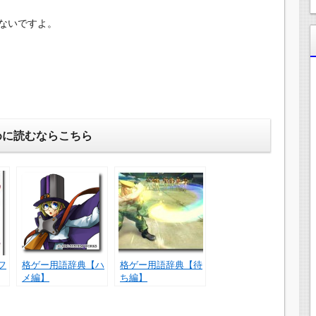
ないですよ。
めに読むならこちら
フ
格ゲー用語辞典【ハ
格ゲー用語辞典【待
メ編】
ち編】