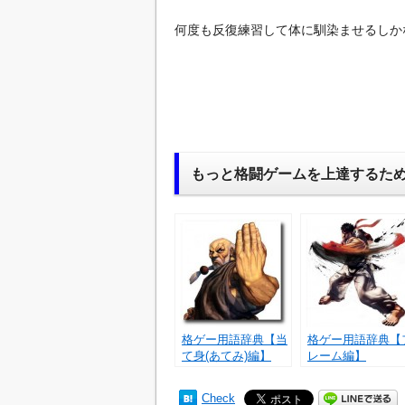
何度も反復練習して体に馴染ませるしか
もっと格闘ゲームを上達するた
格ゲー用語辞典【当
格ゲー用語辞典【
て身(あてみ)編】
レーム編】
Check