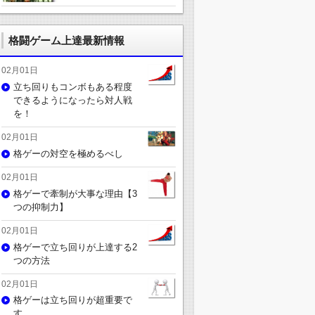
格闘ゲーム上達最新情報
02月01日
立ち回りもコンボもある程度
できるようになったら対人戦
を！
02月01日
格ゲーの対空を極めるべし
02月01日
格ゲーで牽制が大事な理由【3
つの抑制力】
02月01日
格ゲーで立ち回りが上達する2
つの方法
02月01日
格ゲーは立ち回りが超重要で
す