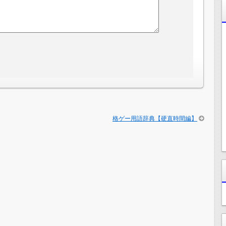
格ゲー用語辞典【硬直時間編】